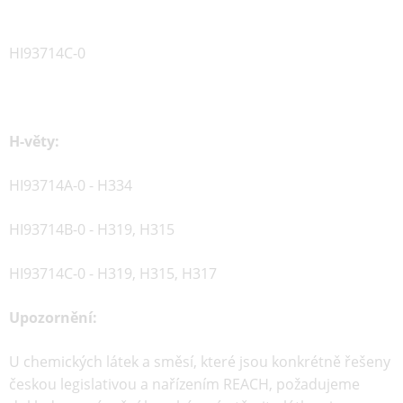
HI93714C-0
H-věty:
HI93714A-0 - H334
HI93714B-0 - H319, H315
HI93714C-0 - H319, H315, H317
Upozornění:
U chemických látek a směsí, které jsou konkrétně řešeny
českou legislativou a nařízením REACH, požadujeme