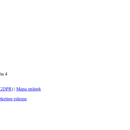
ha 4
 (GDPR)
|
Mapa stránek
keting eshopu