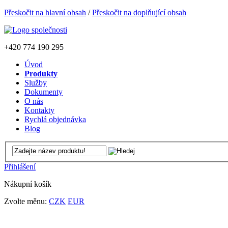
Přeskočit na hlavní obsah
/
Přeskočit na doplňující obsah
+420
774 190 295
Úvod
Produkty
Služby
Dokumenty
O nás
Kontakty
Rychlá objednávka
Blog
Přihlášení
Nákupní košík
Zvolte měnu:
CZK
EUR