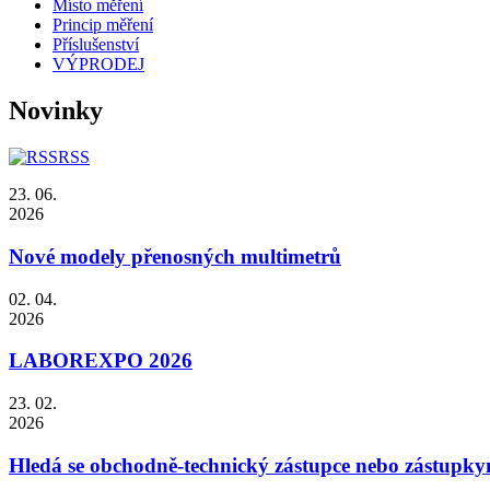
Místo měření
Princip měření
Příslušenství
VÝPRODEJ
Novinky
RSS
23. 06.
2026
Nové modely přenosných multimetrů
02. 04.
2026
LABOREXPO 2026
23. 02.
2026
Hledá se obchodně-technický zástupce nebo zástupky