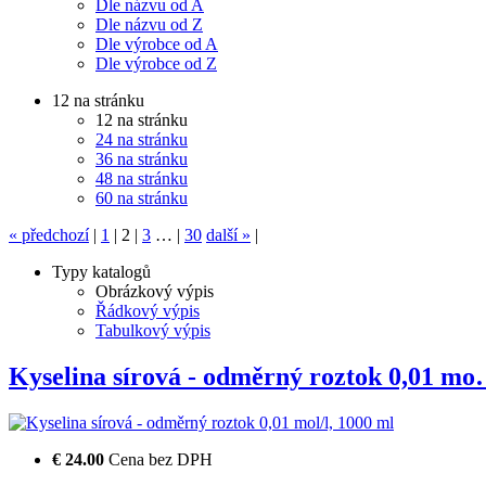
Dle názvu od A
Dle názvu od Z
Dle výrobce od A
Dle výrobce od Z
12 na stránku
12 na stránku
24 na stránku
36 na stránku
48 na stránku
60 na stránku
«
předchozí
|
1
|
2
|
3
…
|
30
další
»
|
Typy katalogů
Obrázkový výpis
Řádkový výpis
Tabulkový výpis
Kyselina sírová - odměrný roztok 0,01 m
€ 24.00
Cena bez DPH