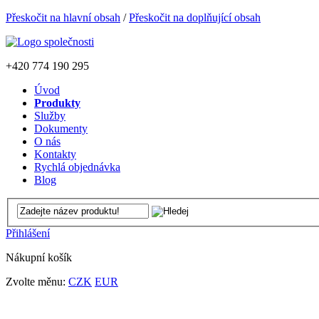
Přeskočit na hlavní obsah
/
Přeskočit na doplňující obsah
+420
774 190 295
Úvod
Produkty
Služby
Dokumenty
O nás
Kontakty
Rychlá objednávka
Blog
Přihlášení
Nákupní košík
Zvolte měnu:
CZK
EUR