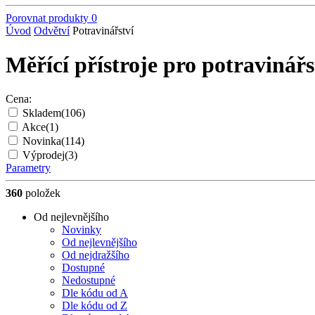
Porovnat produkty
0
Úvod
Odvětví
Potravinářství
Měřící přístroje pro potravinářs
Cena:
Skladem
(106)
Akce
(1)
Novinka
(114)
Výprodej
(3)
Parametry
360
položek
Od nejlevnějšího
Novinky
Od nejlevnějšího
Od nejdražšího
Dostupné
Nedostupné
Dle kódu od A
Dle kódu od Z