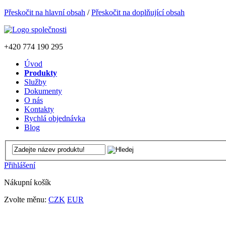
Přeskočit na hlavní obsah
/
Přeskočit na doplňující obsah
+420
774 190 295
Úvod
Produkty
Služby
Dokumenty
O nás
Kontakty
Rychlá objednávka
Blog
Přihlášení
Nákupní košík
Zvolte měnu:
CZK
EUR