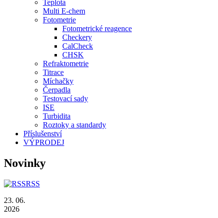
Teplota
Multi E-chem
Fotometrie
Fotometrické reagence
Checkery
CalCheck
CHSK
Refraktometrie
Titrace
Míchačky
Čerpadla
Testovací sady
ISE
Turbidita
Roztoky a standardy
Příslušenství
VÝPRODEJ
Novinky
RSS
23. 06.
2026