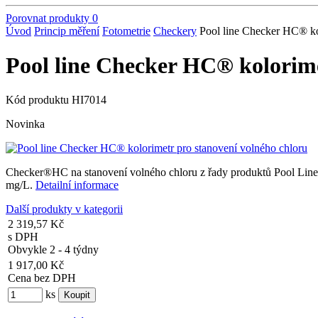
Porovnat produkty
0
Úvod
Princip měření
Fotometrie
Checkery
Pool line Checker HC® ko
Pool line Checker HC® kolorime
Kód produktu
HI7014
Novinka
Checker®HC na stanovení volného chloru z řady produktů Pool Line. 
mg/L.
Detailní informace
Další produkty v kategorii
2 319,57 Kč
s DPH
Obvykle 2 - 4 týdny
1 917,00 Kč
Cena bez DPH
ks