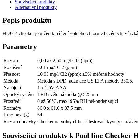
Související produkty
Alternativní produkty
Popis produktu
HI7014 checker je určen k měření volného chloru v bazénech, vířivká
Parametry
Rozsah
0,00 až 2,50 mg/l Cl2 (ppm)
Rozlišení
0,01 mg/l Cl2 (ppm)
Přesnost
±0,03 mg/l Cl2 (ppm); ±3% měřené hodnoty
Metoda
Metoda s DPD, adaptace US EPA metody 330.5.
Napájení
1 x 1,5V AAA
Optický systém
LED světelná dioda @ 525 nm
Prostředí
0 až 50°C, max. 95% RH nekondenzující
Rozměry
86,0 x 61,0 x 37,5 mm
Hmotnost (g)
64
Rozsah dodávky
Checker na volný chlor, 2 testovací kyvety s uzávě
Související produkty k
Pool line Checker 