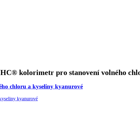
 HC® kolorimetr pro stanovení volného chl
vého chloru a kyseliny kyanurové