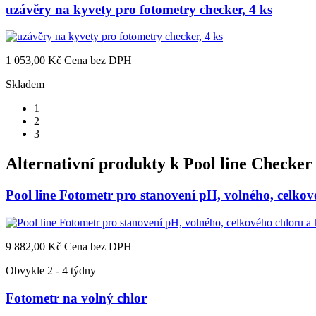
uzávěry na kyvety pro fotometry checker, 4 ks
1 053,00 Kč
Cena bez DPH
Skladem
1
2
3
Alternativní produkty k
Pool line Checker
Pool line Fotometr pro stanovení pH, volného, celko
9 882,00 Kč
Cena bez DPH
Obvykle 2 - 4 týdny
Fotometr na volný chlor