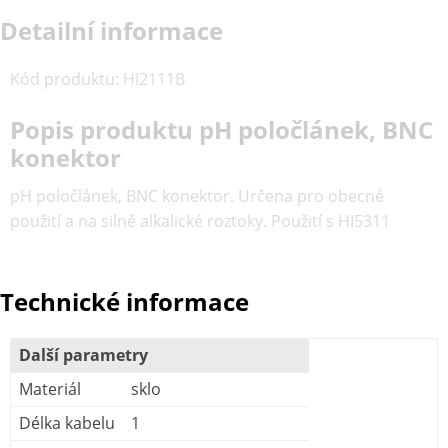
Detailní informace
Kód produktu
:
HI2111B
Popis produktu pH poločlánek, BNC
konektor
pH poločlánek, BNC konektor. Určena pro obecné
použití a na silně alkalické roztoky. Použití s HI5311
Technické informace
Další parametry
Materiál
sklo
Délka kabelu
1