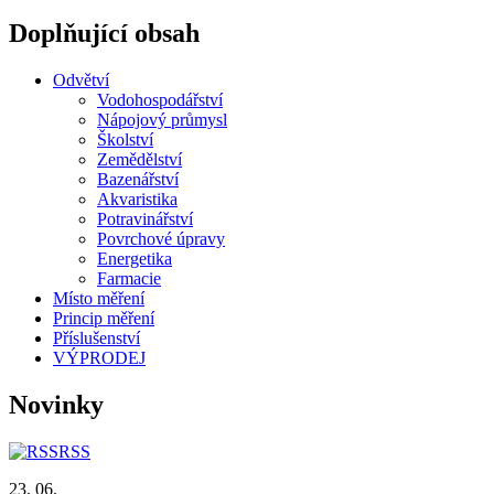
Doplňující obsah
Odvětví
Vodohospodářství
Nápojový průmysl
Školství
Zemědělství
Bazenářství
Akvaristika
Potravinářství
Povrchové úpravy
Energetika
Farmacie
Místo měření
Princip měření
Příslušenství
VÝPRODEJ
Novinky
RSS
23. 06.