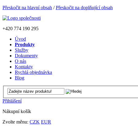
Přeskočit na hlavní obsah
/
Přeskočit na doplňující obsah
+420
774 190 295
Úvod
Produkty
Služby
Dokumenty
O nás
Kontakty
Rychlá objednávka
Blog
Přihlášení
Nákupní košík
Zvolte měnu:
CZK
EUR