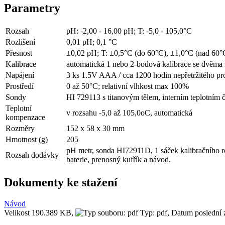
Parametry
Rozsah
pH: -2,00 - 16,00 pH; T: -5,0 - 105,0°C
Rozlišení
0,01 pH; 0,1 °C
Přesnost
±0,02 pH; T: ±0,5°C (do 60°C), ±1,0°C (nad 60°
Kalibrace
automatická 1 nebo 2-bodová kalibrace se dvěma s
Napájení
3 ks 1.5V AAA / cca 1200 hodin nepřetržitého pro
Prostředí
0 až 50°C; relativní vlhkost max 100%
Sondy
HI 729113 s titanovým tělem, interním teplotním
Teplotní
v rozsahu -5,0 až 105,0oC, automatická
kompenzace
Rozměry
152 x 58 x 30 mm
Hmotnost (g)
205
pH metr, sonda HI72911D, 1 sáček kalibračního r
Rozsah dodávky
baterie, prenosný kufřík a návod.
Dokumenty ke stažení
Návod
Velikost 190.389 KB,
Typ: pdf,
Datum poslední