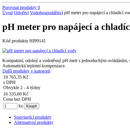
Porovnat produkty
0
Úvod
Odvětví
Vodohospodářství
pH meter pro napájecí a chladící v
pH meter pro napájecí a chladíc
Kód produktu
HI99141
Kompaktní, odolný a vodotěsný pH metr s jednoduchým ovládáním, s 
Automatická teplotní kompenzace.
Další produkty v kategorii
19 765,35 Kč
s DPH
Obvykle 2 - 4 týdny
16 335,00 Kč
Cena bez DPH
ks
Související produkty
Alternativní produkty