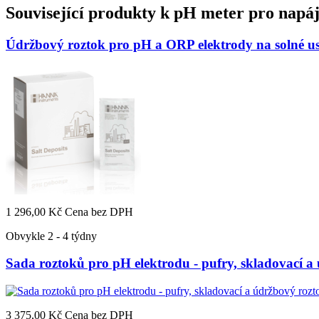
Související produkty k
pH meter pro napáje
Údržbový roztok pro pH a ORP elektrody na solné us
1 296,00 Kč
Cena bez DPH
Obvykle 2 - 4 týdny
Sada roztoků pro pH elektrodu - pufry, skladovací a
3 375,00 Kč
Cena bez DPH