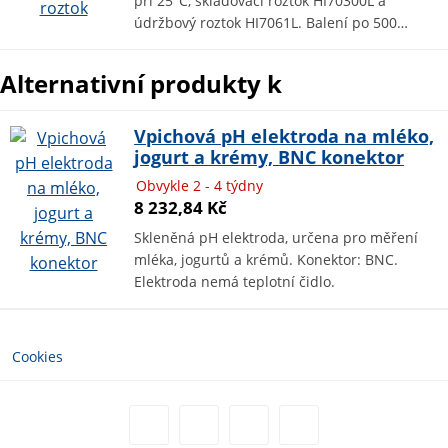
při 25°C, skladovací roztok HI70300L a
údržbový roztok HI7061L. Balení po 500…
Alternativní produkty k
Vpichová pH elektroda na mléko,
jogurt a krémy, BNC konektor
Obvykle 2 - 4 týdny
8 232,84 Kč
Skleněná pH elektroda, určena pro měření
mléka, jogurtů a krémů. Konektor: BNC.
Elektroda nemá teplotní čidlo.
Cookies