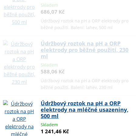
Skladem
686,07 Kč
Údržbový roztok na pH a ORP elektrody pro
běžné použití. Balení: lahev, 500 ml
Údržbový roztok na pH a ORP
elektrody pro běžné použití, 230
ml
Skladem
588,06 Kč
Údržbový roztok na pH a ORP elektrody pro
běžné použití. Balení: lahev, 230 ml
Údržbový roztok na pH a ORP
elektrody na mléčné usazeniny,
500 ml
Skladem
1 241,46 Kč