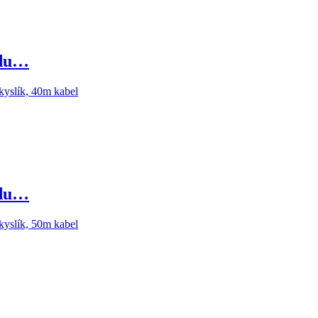
ndu…
ndu…