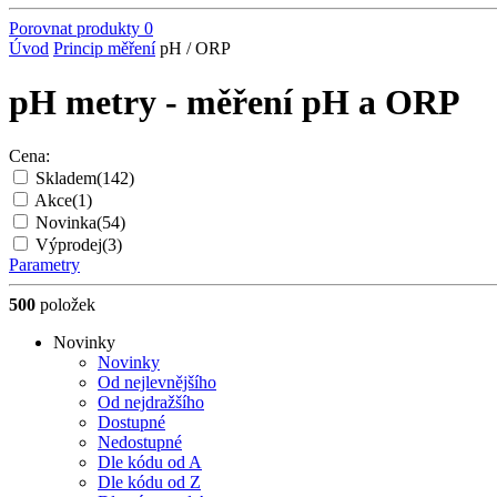
Porovnat produkty
0
Úvod
Princip měření
pH / ORP
pH metry - měření pH a ORP
Cena:
Skladem
(142)
Akce
(1)
Novinka
(54)
Výprodej
(3)
Parametry
500
položek
Novinky
Novinky
Od nejlevnějšího
Od nejdražšího
Dostupné
Nedostupné
Dle kódu od A
Dle kódu od Z