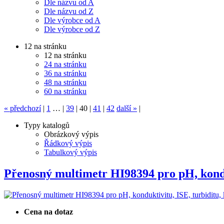
Dle názvu od A
Dle názvu od Z
Dle výrobce od A
Dle výrobce od Z
12 na stránku
12 na stránku
24 na stránku
36 na stránku
48 na stránku
60 na stránku
«
předchozí
|
1
…
|
39
|
40
|
41
|
42
další
»
|
Typy katalogů
Obrázkový výpis
Řádkový výpis
Tabulkový výpis
Přenosný multimetr HI98394 pro pH, ko
Cena na dotaz