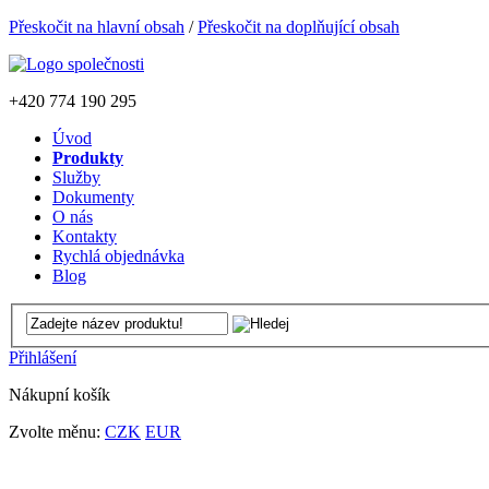
Přeskočit na hlavní obsah
/
Přeskočit na doplňující obsah
+420
774 190 295
Úvod
Produkty
Služby
Dokumenty
O nás
Kontakty
Rychlá objednávka
Blog
Přihlášení
Nákupní košík
Zvolte měnu:
CZK
EUR