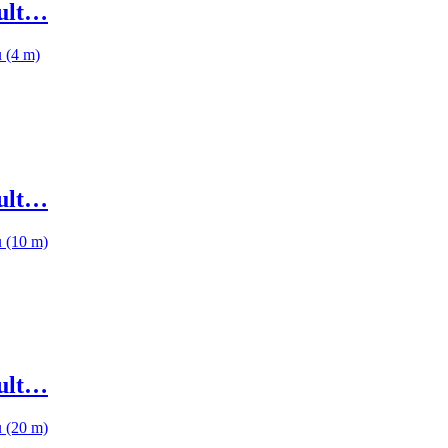
mult…
mult…
mult…