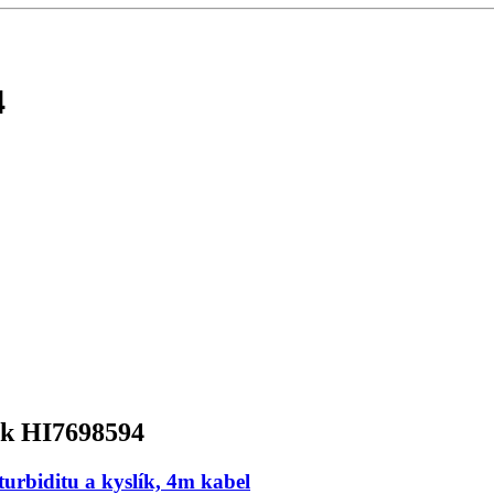
4
 k HI7698594
urbiditu a kyslík, 4m kabel