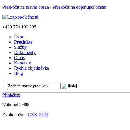
Přeskočit na hlavní obsah
/
Přeskočit na doplňující obsah
+420
774 190 295
Úvod
Produkty
Služby
Dokumenty
O nás
Kontakty
Rychlá objednávka
Blog
Přihlášení
Nákupní košík
Zvolte měnu:
CZK
EUR