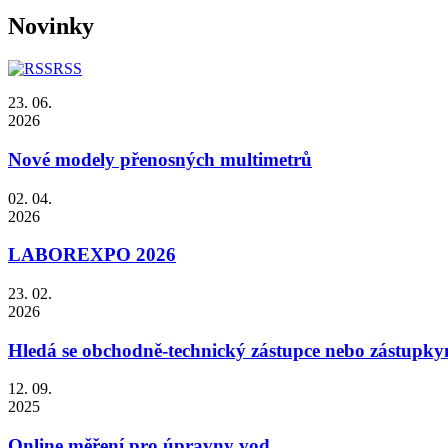
Novinky
RSS
23. 06.
2026
Nové modely přenosných multimetrů
02. 04.
2026
LABOREXPO 2026
23. 02.
2026
Hledá se obchodně-technický zástupce nebo zástupky
12. 09.
2025
Online měření pro úpravny vod