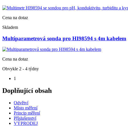
Cena na dotaz
Skladem
Multiparametrová sonda pro HI98594 s 4m kabelem
Cena na dotaz
Obvykle 2 - 4 týdny
1
Doplňující obsah
Odvětví
Místo měření
Princip měření
Příslušenství
VÝPRODEJ