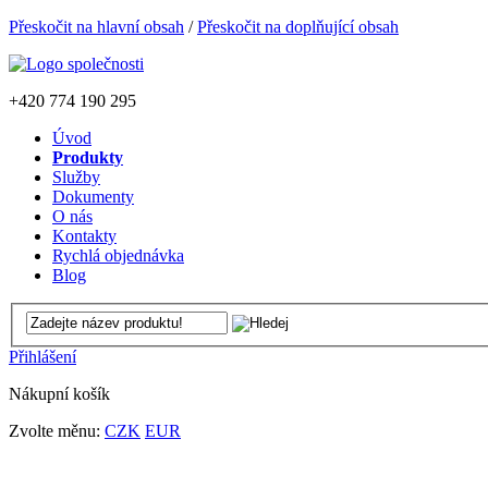
Přeskočit na hlavní obsah
/
Přeskočit na doplňující obsah
+420
774 190 295
Úvod
Produkty
Služby
Dokumenty
O nás
Kontakty
Rychlá objednávka
Blog
Přihlášení
Nákupní košík
Zvolte měnu:
CZK
EUR