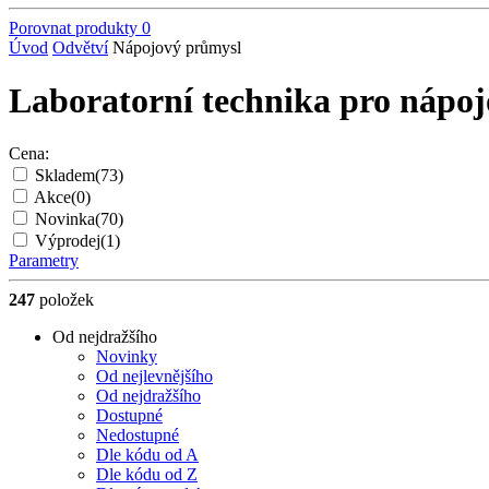
Porovnat produkty
0
Úvod
Odvětví
Nápojový průmysl
Laboratorní technika pro nápo
Cena:
Skladem
(73)
Akce
(0)
Novinka
(70)
Výprodej
(1)
Parametry
247
položek
Od nejdražšího
Novinky
Od nejlevnějšího
Od nejdražšího
Dostupné
Nedostupné
Dle kódu od A
Dle kódu od Z