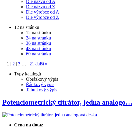
Dle názvu od A
Dle názvu od Z
Dle výrobce od A
Dle výrobce od Z
12 na stránku
12 na stránku
24 na stránku
36 na stránku
48 na stránku
60 na stránku
|
1
|
2
|
3
…
|
21
další
»
|
Typy katalogů
Obrázkový výpis
Řádkový výpis
Tabulkový výpis
Potenciometrický titrátor, jedna analogo
Cena na dotaz