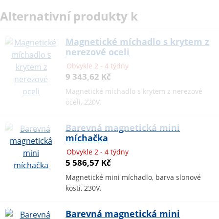
Alternativní produkty k
Magnetické míchadlo s krytem z
nerezové oceli
Obvykle 2 - 4 týdny
9 343,62 Kč
Magnetické míchadlo s krytem z nerezové
oceli, 220V.
Barevná magnetická mini
míchačka
Obvykle 2 - 4 týdny
5 586,57 Kč
Magnetické mini míchadlo, barva slonové
kosti, 230V.
Barevná magnetická mini