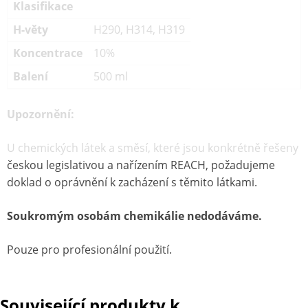
Klasifikace
H-věty
H290, H314, H319
Koncentrace
10%
Balení
500 ml
Upozornění:
U chemických látek a směsí, které jsou konkrétně řešeny
českou legislativou a nařízením REACH, požadujeme
doklad o oprávnění k zacházení s těmito látkami.
Soukromým osobám chemikálie nedodáváme.
Pouze pro profesionální použití.
Související produkty k