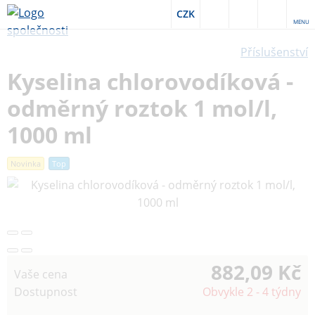
CZK
MENU
Příslušenství
Kyselina chlorovodíková -
odměrný roztok 1 mol/l,
1000 ml
Novinka
Top
882,09 Kč
Vaše cena
Dostupnost
Obvykle 2 - 4 týdny