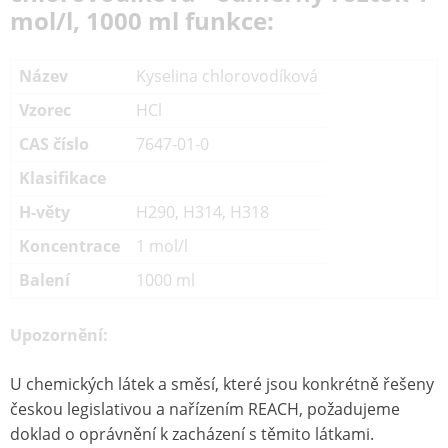
mol/l, 1000 ml funkce:
Název
Kyselina chlorovodíková
Vzorec
HCl
CAS číslo
7647-01-0
Klasifikace
H-věty
H290, H314, H318
Koncentrace
1 mol/l
Balení
1000 ml
Upozornění:
U chemických látek a směsí, které jsou konkrétně řešeny
českou legislativou a nařízením REACH, požadujeme
doklad o oprávnění k zacházení s těmito látkami.