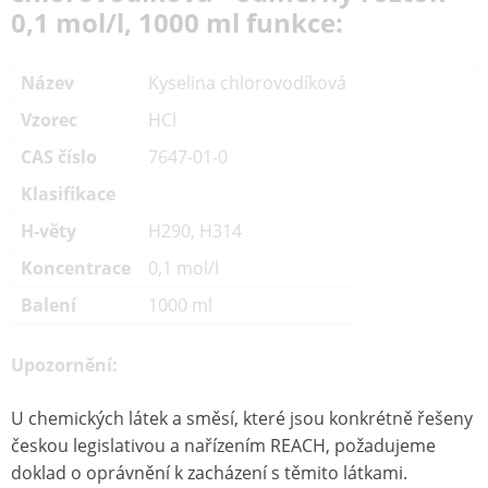
0,1 mol/l, 1000 ml funkce:
Název
Kyselina chlorovodíková
Vzorec
HCl
CAS číslo
7647-01-0
Klasifikace
H-věty
H290, H314
Koncentrace
0,1 mol/l
Balení
1000 ml
Upozornění:
U chemických látek a směsí, které jsou konkrétně řešeny
českou legislativou a nařízením REACH, požadujeme
doklad o oprávnění k zacházení s těmito látkami.