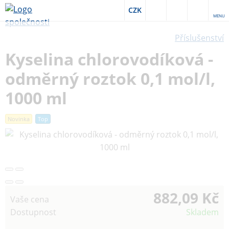
CZK
MENU
Příslušenství
Kyselina chlorovodíková -
odměrný roztok 0,1 mol/l,
1000 ml
Novinka
Top
882,09 Kč
Vaše cena
Dostupnost
Skladem