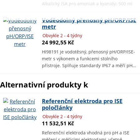
Alkalický ISA pro amoniak a kyanidy; 500 ml
Voděodolný přenosný pH/ORP/ISE
metr
Obvykle 2 - 4 týdny
24 992,55 Kč
HI98191 je vodotěsný, přenosný pH/ORP/ISE-
metr s výkonem a funkcemi stolního
přístroje. Splňuje standardy IP67 a měří pH…
Alternativní produkty k
Referenční elektroda pro ISE
poločlánky
Obvykle 2 - 4 týdny
11 532,51 Kč
Referenční elektroda vhodná pro pH a ISE
měření s měřícími elektrodami, včetně