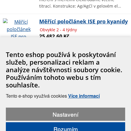
titrací. Konstrukce: Ag/AgCl v gelovém el…
Měřící poločlánek ISE pro kyanidy
Obvykle 2 - 4 týdny
25 482,60 Kč
Měřící poločlánek ISE s pevným senzorem
pro stanovení kyanidů.
Tento eshop používá k poskytování
služeb, personalizaci reklam a
analýze návštěvnosti soubory cookie.
Cookies
Používáním tohoto webu s tím
souhlasíte.
Tento e-shop využívá cookies
Více informací
© 2026, Hanna Instruments Czech s.r.o., Mezi Vodami 1903/17a,
Nastavení
Praha 4
IČ: 27202330, e-mail: info@hanna-instruments.cz
Rozumím