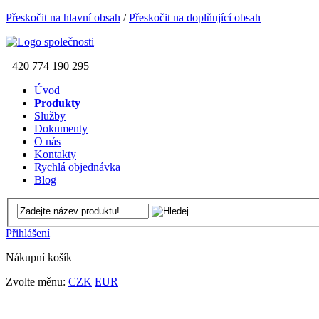
Přeskočit na hlavní obsah
/
Přeskočit na doplňující obsah
+420
774 190 295
Úvod
Produkty
Služby
Dokumenty
O nás
Kontakty
Rychlá objednávka
Blog
Přihlášení
Nákupní košík
Zvolte měnu:
CZK
EUR