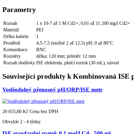
Parametry
Rozsah
1 x 10-7 až 1 M Cd2+; 0,01 až 11 200 mg/l Cd2+
Materiál
PEI
Délka kabelu
1
Prostředí
4,5-7,5 (možné 2 až 12,5) pH; 0 až 80°C
Komunikace
BNC
Rozměry
délka: 120 mm; průměr: 12 mm
Rozsah dodávky
ISE elektroda, plnící roztok (30 mL), návod
Související produkty k
Kombinovaná ISE 
Voděodolný přenosný pH/ORP/ISE metr
20 655,00 Kč
Cena bez DPH
Obvykle 2 - 4 týdny
ISE standardní roztok 0,1 mol/l Cd-, 500 ml