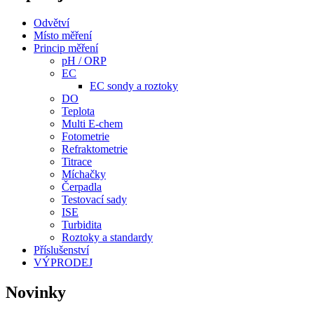
Odvětví
Místo měření
Princip měření
pH / ORP
EC
EC sondy a roztoky
DO
Teplota
Multi E-chem
Fotometrie
Refraktometrie
Titrace
Míchačky
Čerpadla
Testovací sady
ISE
Turbidita
Roztoky a standardy
Příslušenství
VÝPRODEJ
Novinky