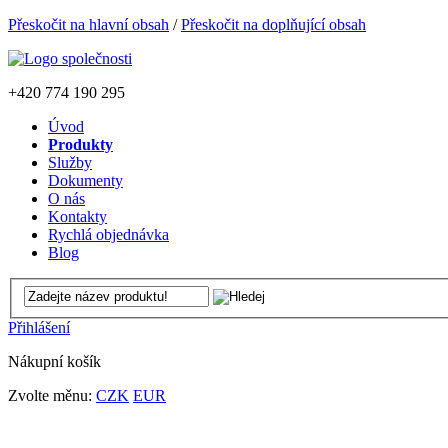
Přeskočit na hlavní obsah
/
Přeskočit na doplňující obsah
+420
774 190 295
Úvod
Produkty
Služby
Dokumenty
O nás
Kontakty
Rychlá objednávka
Blog
Přihlášení
Nákupní košík
Zvolte měnu:
CZK
EUR