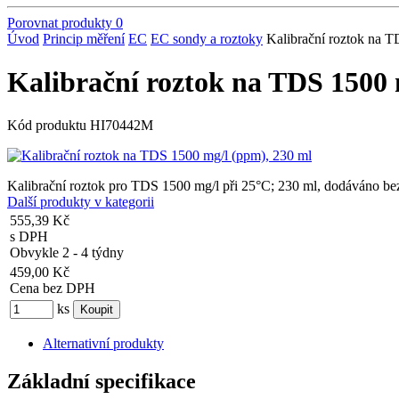
Porovnat produkty
0
Úvod
Princip měření
EC
EC sondy a roztoky
Kalibrační roztok na 
Kalibrační roztok na TDS 1500 
Kód produktu
HI70442M
Kalibrační roztok pro TDS 1500 mg/l při 25°C; 230 ml, dodáváno bez 
Další produkty v kategorii
555,39 Kč
s DPH
Obvykle 2 - 4 týdny
459,00 Kč
Cena bez DPH
ks
Alternativní produkty
Základní specifikace