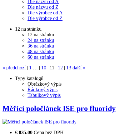
Dle názvu od A
Dle názvu od Z
Dle výrobce od A
Dle výrobce od Z
12 na stránku
12 na stránku
24 na stránku
36 na stránku
48 na stránku
60 na stránku
«
předchozí
|
1
…
|
10
|
11
|
12
|
13
další
»
|
Typy katalogů
Obrázkový výpis
Řádkový výpis
Tabulkový výpis
Měřící poločlánek ISE pro fluoridy
€ 835.00
Cena bez DPH