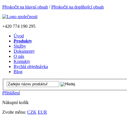
Přeskočit na hlavní obsah
/
Přeskočit na doplňující obsah
+420
774 190 295
Úvod
Produkty
Služby
Dokumenty
O nás
Kontakty
Rychlá objednávka
Blog
Přihlášení
Nákupní košík
Zvolte měnu:
CZK
EUR