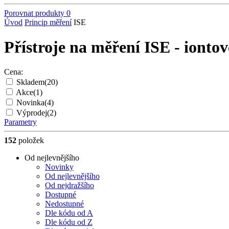
Porovnat produkty
0
Úvod
Princip měření
ISE
Přístroje na měření ISE - iontov
Cena:
Skladem
(20)
Akce
(1)
Novinka
(4)
Výprodej
(2)
Parametry
152
položek
Od nejlevnějšího
Novinky
Od nejlevnějšího
Od nejdražšího
Dostupné
Nedostupné
Dle kódu od A
Dle kódu od Z