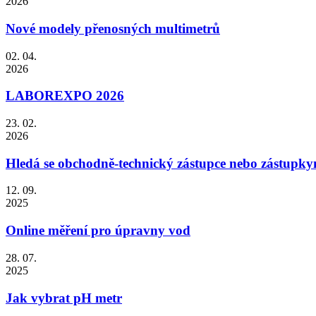
2026
Nové modely přenosných multimetrů
02. 04.
2026
LABOREXPO 2026
23. 02.
2026
Hledá se obchodně-technický zástupce nebo zástupky
12. 09.
2025
Online měření pro úpravny vod
28. 07.
2025
Jak vybrat pH metr