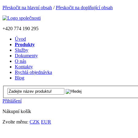
Přeskočit na hlavní obsah
/
Přeskočit na doplňující obsah
+420
774 190 295
Úvod
Produkty
Služby
Dokumenty
O nás
Kontakty
Rychlá objednávka
Blog
Přihlášení
Nákupní košík
Zvolte měnu:
CZK
EUR