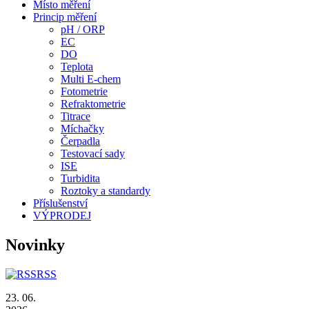
Místo měření
Princip měření
pH / ORP
EC
DO
Teplota
Multi E-chem
Fotometrie
Refraktometrie
Titrace
Míchačky
Čerpadla
Testovací sady
ISE
Turbidita
Roztoky a standardy
Příslušenství
VÝPRODEJ
Novinky
RSS
23. 06.