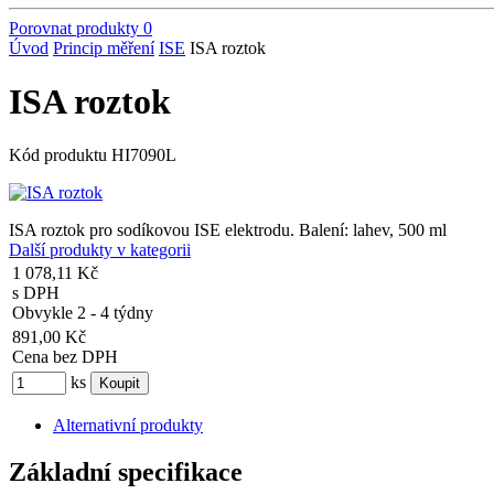
Porovnat produkty
0
Úvod
Princip měření
ISE
ISA roztok
ISA roztok
Kód produktu
HI7090L
ISA roztok pro sodíkovou ISE elektrodu. Balení: lahev, 500 ml
Další produkty v kategorii
1 078,11 Kč
s DPH
Obvykle 2 - 4 týdny
891,00 Kč
Cena bez DPH
ks
Alternativní produkty
Základní specifikace