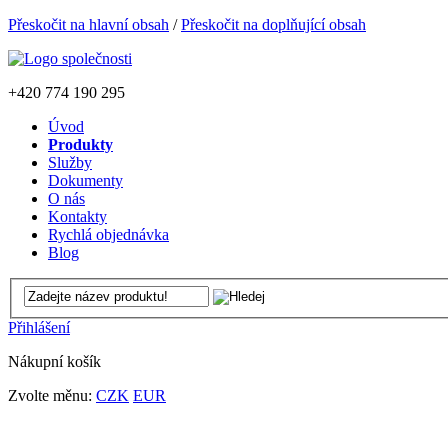
Přeskočit na hlavní obsah
/
Přeskočit na doplňující obsah
+420
774 190 295
Úvod
Produkty
Služby
Dokumenty
O nás
Kontakty
Rychlá objednávka
Blog
Přihlášení
Nákupní košík
Zvolte měnu:
CZK
EUR