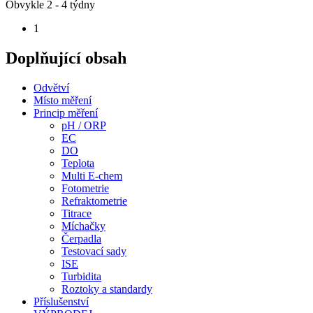
Obvykle 2 - 4 týdny
1
Doplňující obsah
Odvětví
Místo měření
Princip měření
pH / ORP
EC
DO
Teplota
Multi E-chem
Fotometrie
Refraktometrie
Titrace
Míchačky
Čerpadla
Testovací sady
ISE
Turbidita
Roztoky a standardy
Příslušenství