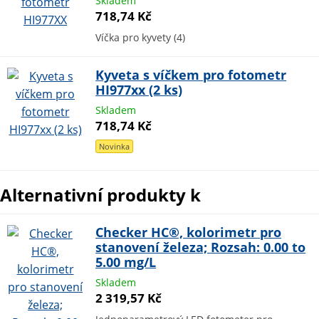
Skladem
718,74 Kč
Víčka pro kyvety (4)
Kyveta s víčkem pro fotometr
HI977xx (2 ks)
Skladem
718,74 Kč
Novinka
Alternativní produkty k
Checker HC®, kolorimetr pro
stanovení železa; Rozsah: 0.00 to
5.00 mg/L
Skladem
2 319,57 Kč