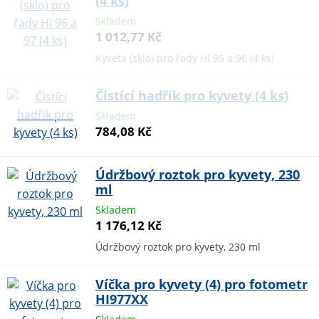
(4 ks)
Skladem
1 012,77 Kč
Kyveta (sklo) pro řady HI 95 a 96 (4 ks)
Čistící hadřík pro kyvety (4 ks)
Skladem
784,08 Kč
Údržbový roztok pro kyvety, 230
ml
Skladem
1 176,12 Kč
Údržbový roztok pro kyvety, 230 ml
Víčka pro kyvety (4) pro fotometr
HI977XX