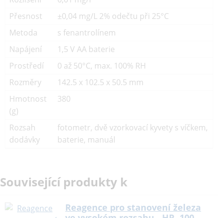
Přesnost
±0,04 mg/L 2% odečtu při 25°C
Metoda
s fenantrolínem
Napájení
1,5 V AA baterie
Prostředí
0 až 50°C, max. 100% RH
Rozměry
142.5 x 102.5 x 50.5 mm
Hmotnost
380
(g)
Rozsah
fotometr, dvě vzorkovací kyvety s víčkem,
dodávky
baterie, manuál
Související produkty k
Reagence pro stanovení železa
ve vysokém rozsahu - HR, 100