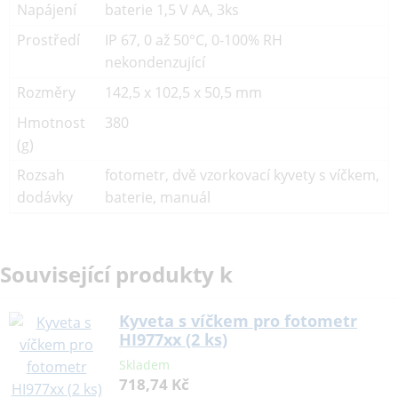
Napájení
baterie 1,5 V AA, 3ks
Prostředí
IP 67, 0 až 50°C, 0-100% RH
nekondenzující
Rozměry
142,5 x 102,5 x 50,5 mm
Hmotnost
380
(g)
Rozsah
fotometr, dvě vzorkovací kyvety s víčkem,
dodávky
baterie, manuál
Související produkty k
Kyveta s víčkem pro fotometr
HI977xx (2 ks)
Skladem
718,74 Kč