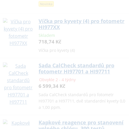
Novinka
Víčka pro kyvety (4) pro fotometr
HI977XX
Skladem
718,74 Kč
Víčka pro kyvety (4)
Sada CalCheck standardů pro
fotometr HI97701 a HI97711
Obvykle 2 - 4 týdny
6 599,34 Kč
Sada CalCheck standardů pro fotometr
HI97701 a HI97711, dvě standardní kyvety 0,0
a 1,00 ppm.
Kapkové reagence pro stanovení
volného chlóru, 300 testů