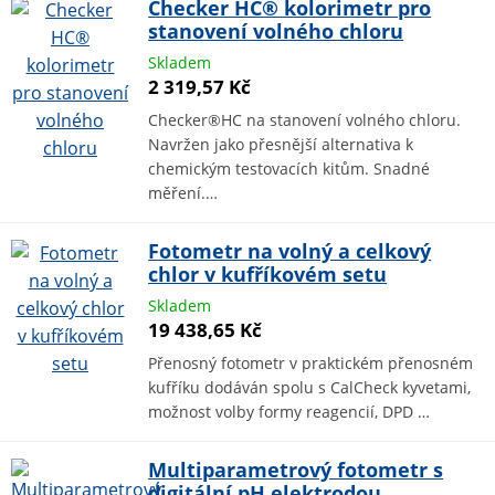
Checker HC® kolorimetr pro
stanovení volného chloru
Skladem
2 319,57 Kč
Checker®HC na stanovení volného chloru.
Navržen jako přesnější alternativa k
chemickým testovacích kitům. Snadné
měření.…
Fotometr na volný a celkový
chlor v kufříkovém setu
Skladem
19 438,65 Kč
Přenosný fotometr v praktickém přenosném
kufříku dodáván spolu s CalCheck kyvetami,
možnost volby formy reagencií, DPD …
Multiparametrový fotometr s
digitální pH elektrodou