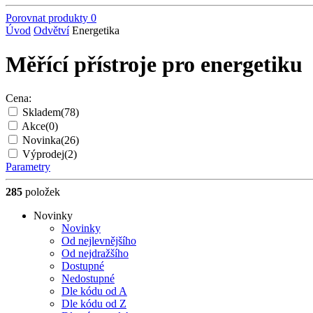
Porovnat produkty
0
Úvod
Odvětví
Energetika
Měřící přístroje pro energetiku
Cena:
Skladem
(78)
Akce
(0)
Novinka
(26)
Výprodej
(2)
Parametry
285
položek
Novinky
Novinky
Od nejlevnějšího
Od nejdražšího
Dostupné
Nedostupné
Dle kódu od A
Dle kódu od Z