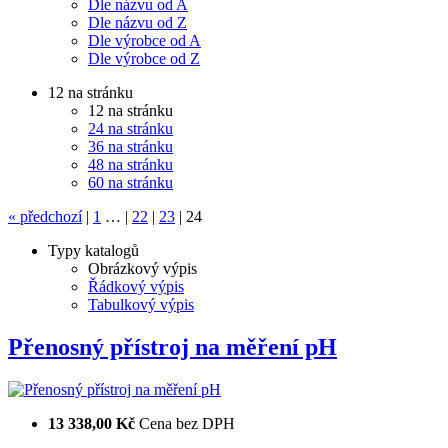
Dle názvu od A
Dle názvu od Z
Dle výrobce od A
Dle výrobce od Z
12 na stránku
12 na stránku
24 na stránku
36 na stránku
48 na stránku
60 na stránku
«
předchozí
|
1
…
|
22
|
23
|
24
Typy katalogů
Obrázkový výpis
Řádkový výpis
Tabulkový výpis
Přenosný přístroj na měření pH
13 338,00 Kč
Cena bez DPH