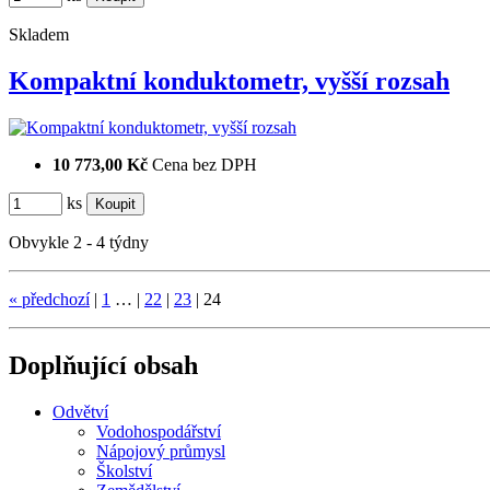
Skladem
Kompaktní konduktometr, vyšší rozsah
10 773,00 Kč
Cena bez DPH
ks
Obvykle 2 - 4 týdny
«
předchozí
|
1
…
|
22
|
23
|
24
Doplňující obsah
Odvětví
Vodohospodářství
Nápojový průmysl
Školství