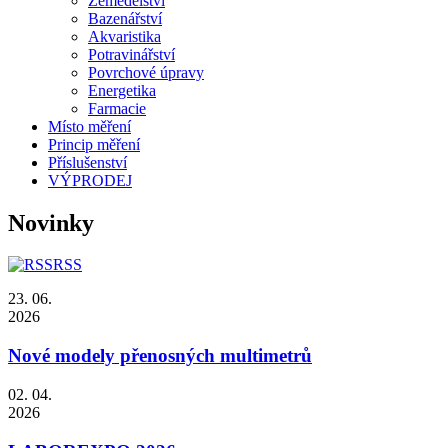
Zemědělství
Bazenářství
Akvaristika
Potravinářství
Povrchové úpravy
Energetika
Farmacie
Místo měření
Princip měření
Příslušenství
VÝPRODEJ
Novinky
RSS
23. 06.
2026
Nové modely přenosných multimetrů
02. 04.
2026