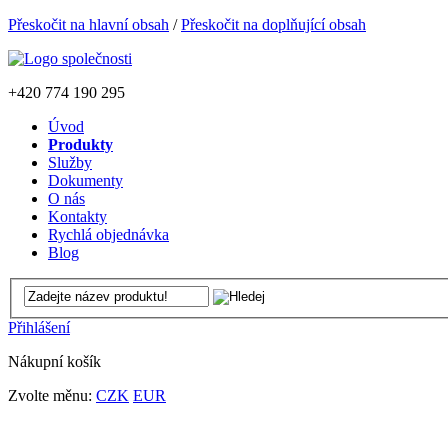
Přeskočit na hlavní obsah
/
Přeskočit na doplňující obsah
+420
774 190 295
Úvod
Produkty
Služby
Dokumenty
O nás
Kontakty
Rychlá objednávka
Blog
Přihlášení
Nákupní košík
Zvolte měnu:
CZK
EUR