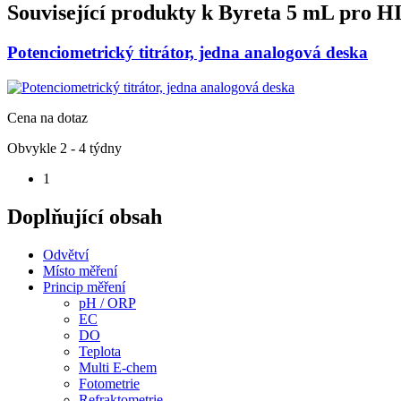
Související produkty k
Byreta 5 mL pro HI
Potenciometrický titrátor, jedna analogová deska
Cena na dotaz
Obvykle 2 - 4 týdny
1
Doplňující obsah
Odvětví
Místo měření
Princip měření
pH / ORP
EC
DO
Teplota
Multi E-chem
Fotometrie
Refraktometrie