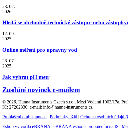
23. 02.
2026
Hledá se obchodně-technický zástupce nebo zástupky
12. 09.
2025
Online měření pro úpravny vod
28. 07.
2025
Jak vybrat pH metr
Zasílání novinek e-mailem
© 2026, Hanna Instruments Czech s.r.o., Mezi Vodami 1903/17a, Pra
IČ: 27202330, e-mail: info@hanna-instruments.cz
Prohlášení o přístupnosti
|
Podmínky užití
|
Ochrana osobních údajů
Eshop vytvořila eBRÁNA
|
eBRÁNA eshop s propojením na IS
|
Mar