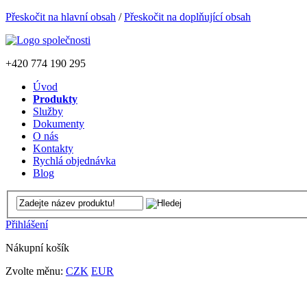
Přeskočit na hlavní obsah
/
Přeskočit na doplňující obsah
+420
774 190 295
Úvod
Produkty
Služby
Dokumenty
O nás
Kontakty
Rychlá objednávka
Blog
Přihlášení
Nákupní košík
Zvolte měnu:
CZK
EUR