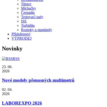
Titrace
Míchačky
Čerpadla
Testovací sady
ISE
Turbidita
Roztoky a standardy
Příslušenství
VÝPRODEJ
Novinky
RSS
23. 06.
2026
Nové modely přenosných multimetrů
02. 04.
2026
LABOREXPO 2026