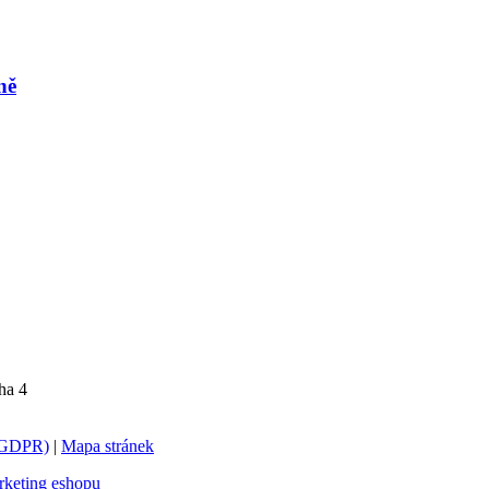
ně
ha 4
 (GDPR)
|
Mapa stránek
keting eshopu