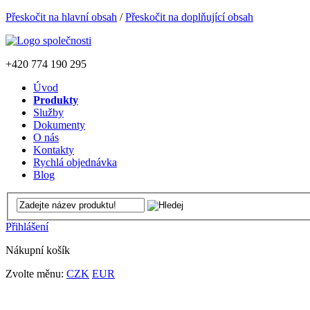
Přeskočit na hlavní obsah
/
Přeskočit na doplňující obsah
+420
774 190 295
Úvod
Produkty
Služby
Dokumenty
O nás
Kontakty
Rychlá objednávka
Blog
Přihlášení
Nákupní košík
Zvolte měnu:
CZK
EUR