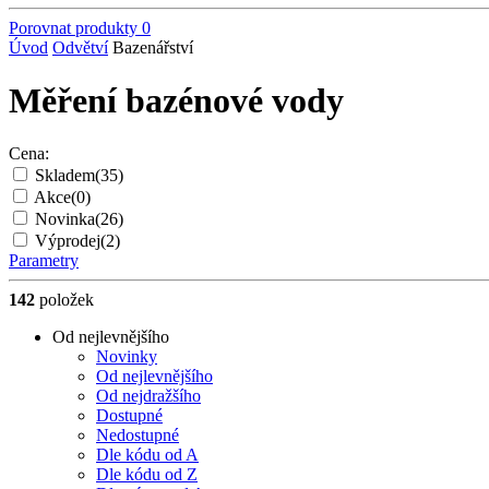
Porovnat produkty
0
Úvod
Odvětví
Bazenářství
Měření bazénové vody
Cena:
Skladem
(35)
Akce
(0)
Novinka
(26)
Výprodej
(2)
Parametry
142
položek
Od nejlevnějšího
Novinky
Od nejlevnějšího
Od nejdražšího
Dostupné
Nedostupné
Dle kódu od A
Dle kódu od Z