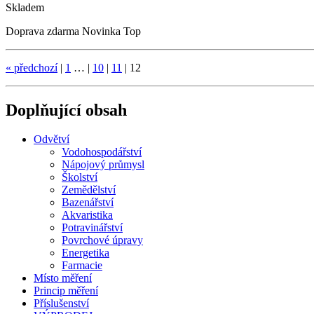
Skladem
Doprava zdarma
Novinka
Top
«
předchozí
|
1
…
|
10
|
11
|
12
Doplňující obsah
Odvětví
Vodohospodářství
Nápojový průmysl
Školství
Zemědělství
Bazenářství
Akvaristika
Potravinářství
Povrchové úpravy
Energetika
Farmacie
Místo měření
Princip měření
Příslušenství