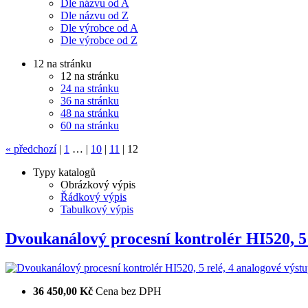
Dle názvu od A
Dle názvu od Z
Dle výrobce od A
Dle výrobce od Z
12 na stránku
12 na stránku
24 na stránku
36 na stránku
48 na stránku
60 na stránku
«
předchozí
|
1
…
|
10
|
11
|
12
Typy katalogů
Obrázkový výpis
Řádkový výpis
Tabulkový výpis
Dvoukanálový procesní kontrolér HI520, 
36 450,00 Kč
Cena bez DPH