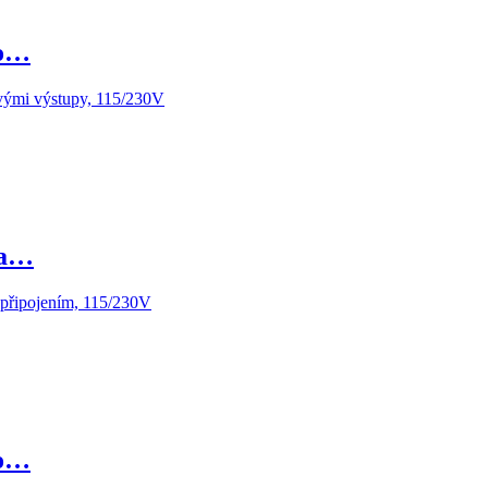
ko…
 a…
ko…